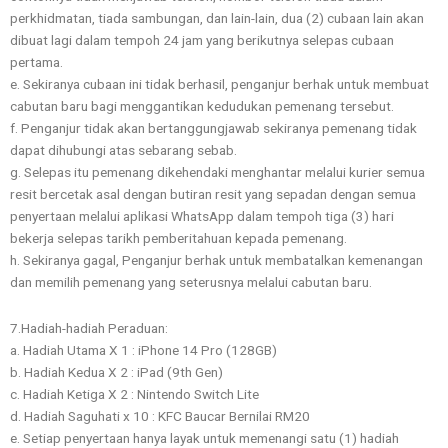
perkhidmatan, tiada sambungan, dan lain-lain, dua (2) cubaan lain akan
dibuat lagi dalam tempoh 24 jam yang berikutnya selepas cubaan
pertama.
e. Sekiranya cubaan ini tidak berhasil, penganjur berhak untuk membuat
cabutan baru bagi menggantikan kedudukan pemenang tersebut.
f. Penganjur tidak akan bertanggungjawab sekiranya pemenang tidak
dapat dihubungi atas sebarang sebab.
g. Selepas itu pemenang dikehendaki menghantar melalui kurier semua
resit bercetak asal dengan butiran resit yang sepadan dengan semua
penyertaan melalui aplikasi WhatsApp dalam tempoh tiga (3) hari
bekerja selepas tarikh pemberitahuan kepada pemenang.
h. Sekiranya gagal, Penganjur berhak untuk membatalkan kemenangan
dan memilih pemenang yang seterusnya melalui cabutan baru.
7.Hadiah-hadiah Peraduan:
a. Hadiah Utama X 1 : iPhone 14 Pro (128GB)
b. Hadiah Kedua X 2 : iPad (9th Gen)
c. Hadiah Ketiga X 2 : Nintendo Switch Lite
d. Hadiah Saguhati x 10 : KFC Baucar Bernilai RM20
e. Setiap penyertaan hanya layak untuk memenangi satu (1) hadiah