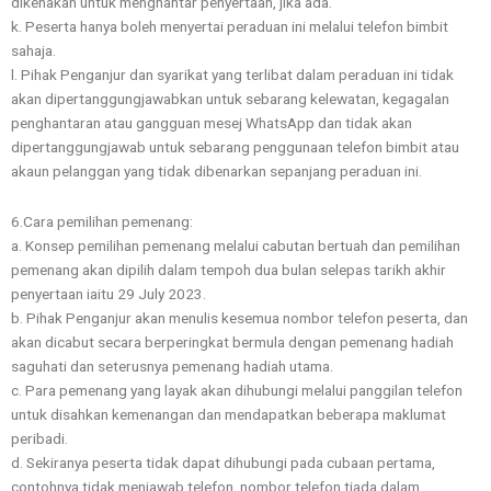
dikenakan untuk menghantar penyertaan, jika ada.
k. Peserta hanya boleh menyertai peraduan ini melalui telefon bimbit
sahaja.
l. Pihak Penganjur dan syarikat yang terlibat dalam peraduan ini tidak
akan dipertanggungjawabkan untuk sebarang kelewatan, kegagalan
penghantaran atau gangguan mesej WhatsApp dan tidak akan
dipertanggungjawab untuk sebarang penggunaan telefon bimbit atau
akaun pelanggan yang tidak dibenarkan sepanjang peraduan ini.
6.Cara pemilihan pemenang:
a. Konsep pemilihan pemenang melalui cabutan bertuah dan pemilihan
pemenang akan dipilih dalam tempoh dua bulan selepas tarikh akhir
penyertaan iaitu 29 July 2023.
b. Pihak Penganjur akan menulis kesemua nombor telefon peserta, dan
akan dicabut secara berperingkat bermula dengan pemenang hadiah
saguhati dan seterusnya pemenang hadiah utama.
c. Para pemenang yang layak akan dihubungi melalui panggilan telefon
untuk disahkan kemenangan dan mendapatkan beberapa maklumat
peribadi.
d. Sekiranya peserta tidak dapat dihubungi pada cubaan pertama,
contohnya tidak menjawab telefon, nombor telefon tiada dalam